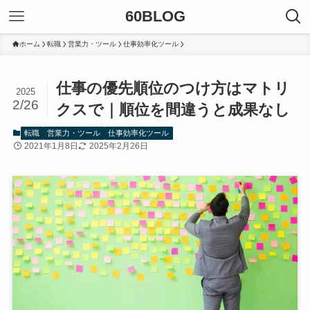
60BLOG
ホーム
転職
営業力・ツール
仕事効率化ツール
仕事の優先順位のつけ方はマトリ
2025
2/26
クスで｜順位を間違うと成果なし
転職
営業力・ツール
仕事効率化ツール
2021年1月8日
2025年2月26日